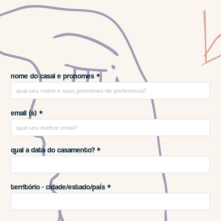
nome do casal e pronomes *
email (s) *
qual a data do casamento? *
território - cidade/estado/país *